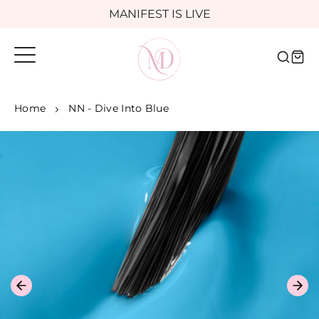
Meteen
MANIFEST IS LIVE
naar
de
Voor 16:00 besteld, morgen in huis
content
Home
NN - Dive Into Blue