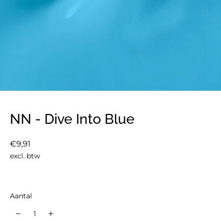
NN - Dive Into Blue
Normale
€9,91
prijs
excl. btw
Aantal