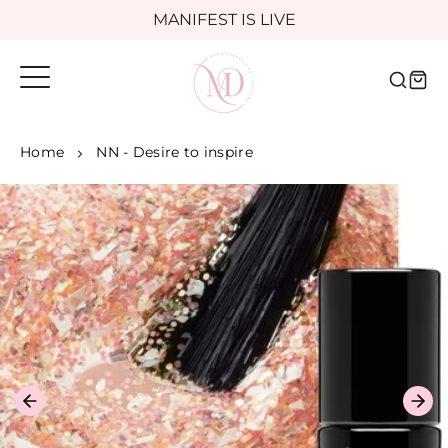
Meteen
MANIFEST IS LIVE
naar
de
Voor 16:00 besteld, morgen in huis
content
Home
NN - Desire to inspire