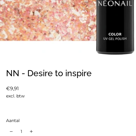
NN - Desire to inspire
Normale
€9,91
prijs
excl. btw
Aantal