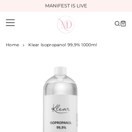
Meteen
MANIFEST IS LIVE
naar
de
Voor 16:00 besteld, morgen in huis
content
Home
Klear Isopropanol 99,9% 1000ml