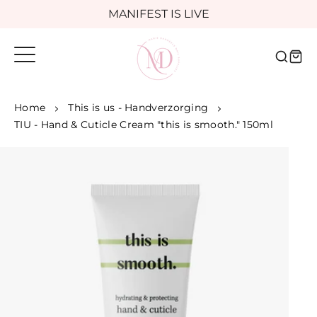
Meteen
MANIFEST IS LIVE
naar
de
Voor 16:00 besteld, morgen in huis
content
Home
This is us - Handverzorging
TIU - Hand & Cuticle Cream "this is smooth." 150ml