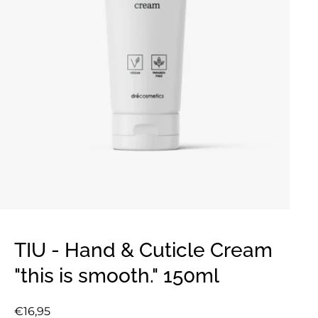
TIU - Hand & Cuticle Cream
"this is smooth." 150ml
Normale
€16,95